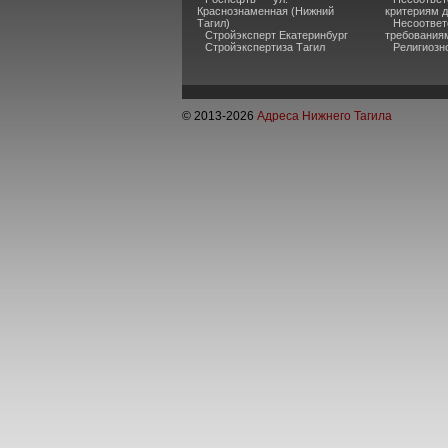
Краснознаменная (Нижний
критериям 
Тагил)
Несоответ
Стройэксперт Екатеринбург
требования
Стройэкспертиза Тагил
Религиозно
© 2013-
2026
Адреса Нижнего Тагила