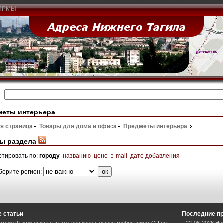
ИРМЫ
меты интерьера
я страница
Товары для дома и офиса
Предметы интерьера
ы раздела
ртировать по:
городу
названию
цене
e-mail
дате добавления
берите регион:
 статьи
Последние п
ствие фактических параметров крена здания требованиям СП по
22-06-2026 Но