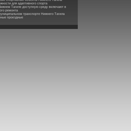
жности для адаптивного спорта
Нижнем Тагиле доступную среду включают в
ого ремонта
муниципальном транспорте Нижнего Тагила
нные проездные