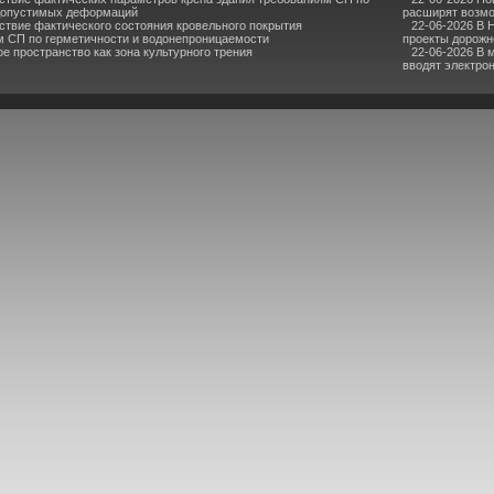
допустимых деформаций
расширят возмо
ствие фактического состояния кровельного покрытия
22-06-2026 В 
м СП по герметичности и водонепроницаемости
проекты дорожн
е пространство как зона культурного трения
22-06-2026 В 
вводят электро