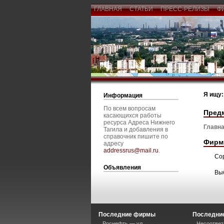
ГЛАВНАЯ
СТАТЬИ
ПРЕСС-РЕЛИЗЫ
Ф
Я ищу:
Информация
По всем вопросам
Пред
касающихся работы
ресурса Адреса Нижнего
Главна
Тагила и добавления в
справочник пишите по
Фирм
адресу
addressrus@mail.ru
.
Со
Объявления
Вы
Последние фирмы
Последние
Роснефть — ул.
Несоответ