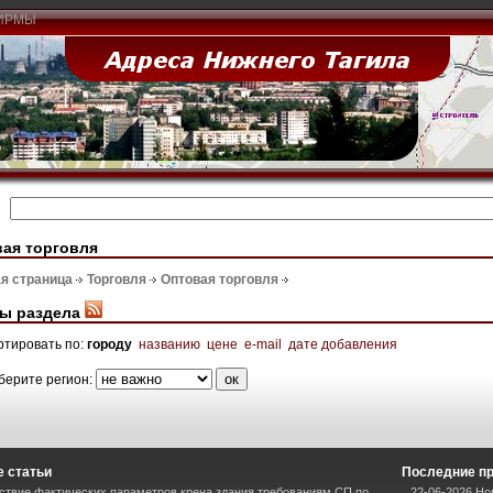
ИРМЫ
ая торговля
я страница
Торговля
Оптовая торговля
ы раздела
ртировать по:
городу
названию
цене
e-mail
дате добавления
берите регион:
 статьи
Последние п
ствие фактических параметров крена здания требованиям СП по
22-06-2026 Но