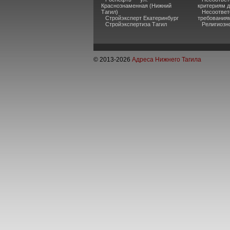
Краснознаменная (Нижний
критериям 
Тагил)
Несоответ
Стройэксперт Екатеринбург
требования
Стройэкспертиза Тагил
Религиозно
© 2013-
2026
Адреса Нижнего Тагила