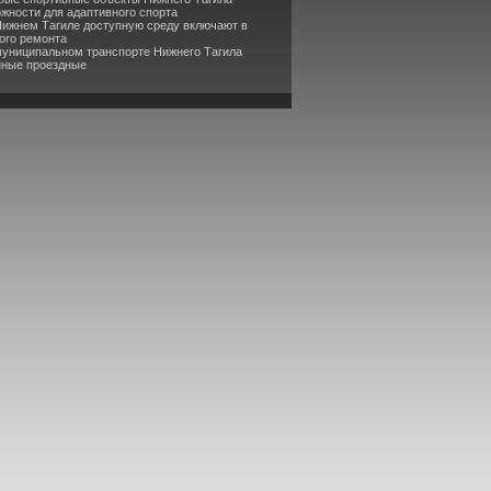
жности для адаптивного спорта
Нижнем Тагиле доступную среду включают в
ого ремонта
муниципальном транспорте Нижнего Тагила
нные проездные