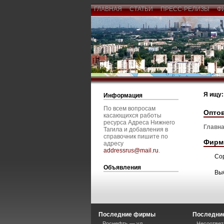
ГЛАВНАЯ
СТАТЬИ
ПРЕСС-РЕЛИЗЫ
Ф
Я ищу:
Информация
По всем вопросам
Оптов
касающихся работы
ресурса Адреса Нижнего
Главна
Тагила и добавления в
справочник пишите по
Фирм
адресу
addressrus@mail.ru
.
Со
Объявления
Вы
Последние фирмы
Последние
Роснефть — ул.
Несоответ