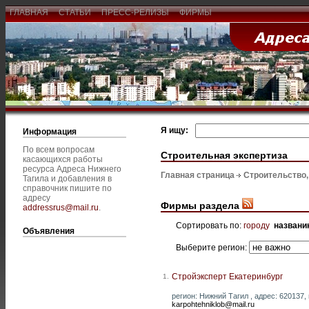
ГЛАВНАЯ
СТАТЬИ
ПРЕСС-РЕЛИЗЫ
ФИРМЫ
Я ищу:
Информация
По всем вопросам
Строительная экспертиза
касающихся работы
ресурса Адреса Нижнего
Главная страница
Строительство
Тагила и добавления в
справочник пишите по
адресу
Фирмы раздела
addressrus@mail.ru
.
Сортировать по:
городу
названи
Объявления
Выберите регион:
Стройэксперт Екатеринбург
1.
регион: Нижний Тагил , адрес: 620137, г
karpohtehniklob@mail.ru