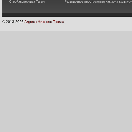
Стройэкспертиза Тагил
Религиозное пространство как зона культур
© 2013-
2026
Адреса Нижнего Тагила