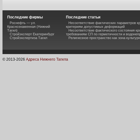
Последние фирмы
Последние статьи
Роснефть — ул.
Несоответствие фактических параметров к
Краснознаменная (Нижний
критериям допустимых деформаций
Тагил)
Несоответствие фактического состояния кр
Стройэксперт Екатеринбург
требованиям СП по герметичности и водоне
Стройэкспертиза Тагил
Религиозное пространство как зона культур
© 2013-
2026
Адреса Нижнего Тагила