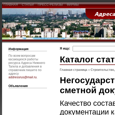
ГЛАВНАЯ
СТАТЬИ
ПРЕСС-РЕЛИЗЫ
ФИРМЫ
Я ищу:
Информация
По всем вопросам
Каталог ста
касающихся работы
ресурса Адреса Нижнего
Тагила и добавления в
Главная страница
Строительство
справочник пишите по
адресу
Негосударст
addressrus@mail.ru
.
Объявления
сметной до
Качество соста
документации ка